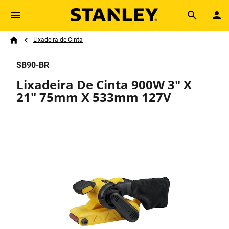
Skip to main content
Breadcrumb
Search
Lixadeira de Cinta
Home
SB90-BR
Lixadeira De Cinta 900W 3" X
21" 75mm X 533mm 127V