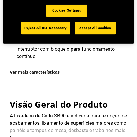
diminuir a fadiga
Cookies Settings
Design compacto com empunhaduras
emborrachadas para melhor conforto e diminuir a
Reject All But Necessary
Accept All Cookies
fadiga
Desenho de perfil baixo nas roldanas dianteiras
Interruptor com bloqueio para funcionamento
contínuo
Ver mais características
Visão Geral do Produto
A Lixadeira de Cinta SB90 é indicada para remoção de
acabamentos, lixamento de superfícies maiores como
painéis e tampos de mesa, desbaste e trabalhos mais