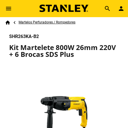
Skip to main content
Breadcrumb
Search
Martelos Perfuradores / Rompedores
Home
SHR263KA-B2
Kit Martelete 800W 26mm 220V
+ 6 Brocas SDS Plus