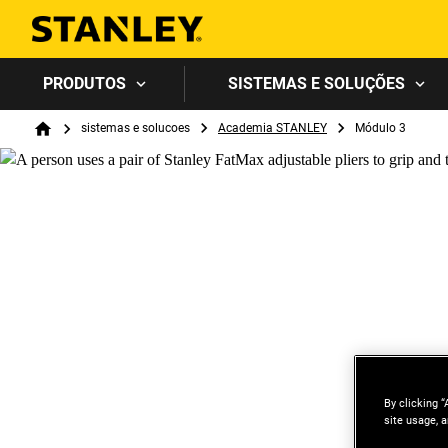
PRODUTOS
SISTEMAS E SOLUÇÕES
Breadcrumb
sistemas e solucoes
Academia STANLEY
Módulo 3
Home
By clicking “
site usage, a