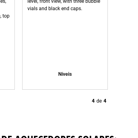
Níveis
4
de
4