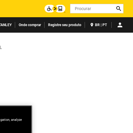
Search
TANLEY
Onde comprar
Registre seu produto
BR | PT
igation, analyze