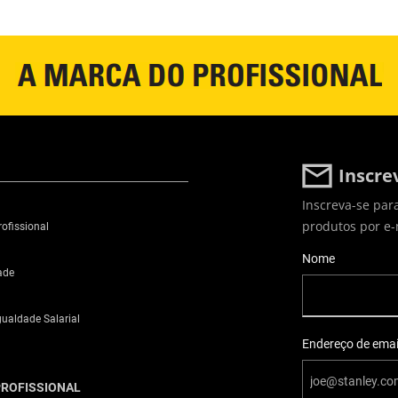
Inscre
Inscreva-se par
produtos por e-
ofissional
User Details
Nome
ade
gualdade Salarial
Endereço de emai
ROFISSIONAL