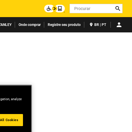
Search
TANLEY
Onde comprar
Registre seu produto
BR | PT
igation, analyze
All Cookies