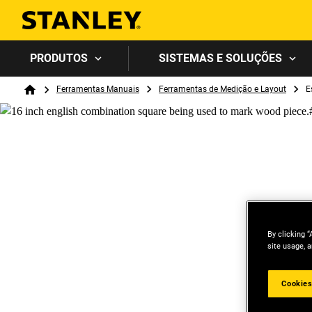
PRODUTOS
SISTEMAS E SOLUÇÕES
Breadcrumb
Ferramentas Manuais
Ferramentas de Medição e Layout
E
Home
By clicking “
site usage, a
Cookies