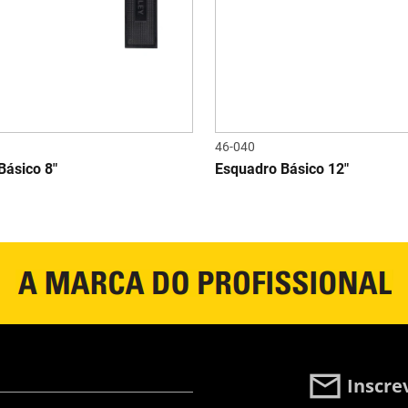
46-040
Básico 8"
Esquadro Básico 12"
Inscre