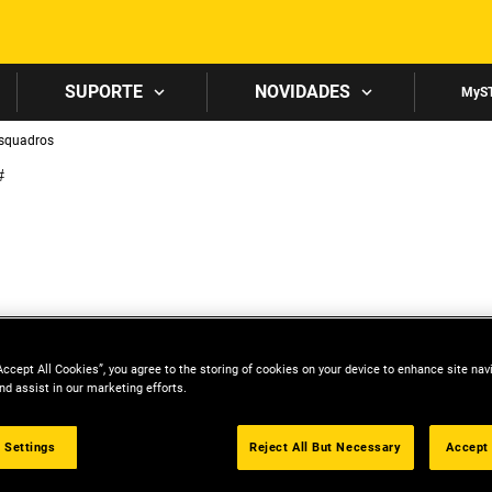
Skip to main content
SUPORTE
NOVIDADES
MyS
squadros
Accept All Cookies”, you agree to the storing of cookies on your device to enhance site nav
nd assist in our marketing efforts.
 Settings
Reject All But Necessary
Accept 