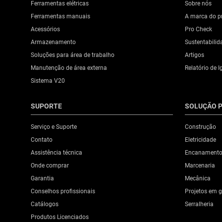
Ferramentas elétricas
Sobre nós
Ferramentas manuais
A marca do pr
Acessórios
Pro Check
Armazenamento
Sustentabilid
Soluções para área de trabalho
Artigos
Manutenção de área externa
Relatório de I
Sistema V20
SUPORTE
SOLUÇÃO P
Serviço e Suporte
Construção
Contato
Eletricidade
Assistência técnica
Encanament
Onde comprar
Marcenaria
Garantia
Mecânica
Conselhos profissionais
Projetos em g
Catálogos
Serralheria
Produtos Licenciados