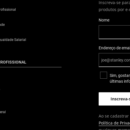
Inscreva-se par
produtos por e-
ofissional
User Details
Nome
ade
gualdade Salarial
Endereço de emai
ROFISSIONAL
Sim, gostar
últimas in
o
eral
Ao se cadastrar
Política de Priv
qualquer mome