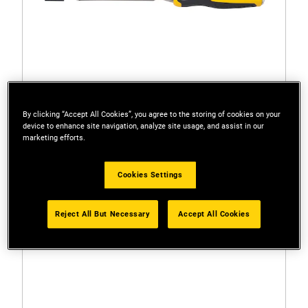
By clicking “Accept All Cookies”, you agree to the storing of cookies on your
device to enhance site navigation, analyze site usage, and assist in our
marketing efforts.
16-877LA
Formão para madeira 3/4" 19mm
Cookies Settings
Reject All But Necessary
Accept All Cookies