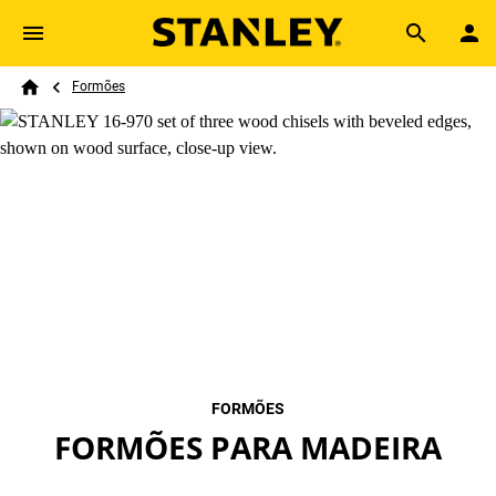
Skip to main content
Breadcrumb
Search
Formões
Home
FORMÕES
FORMÕES PARA MADEIRA