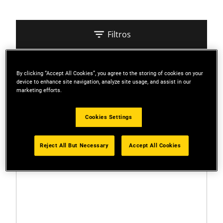
Filtros
Ordenar
By clicking “Accept All Cookies”, you agree to the storing of cookies on your
device to enhance site navigation, analyze site usage, and assist in our
marketing efforts.
2 Resultados
Cookies Settings
Reject All But Necessary
Accept All Cookies