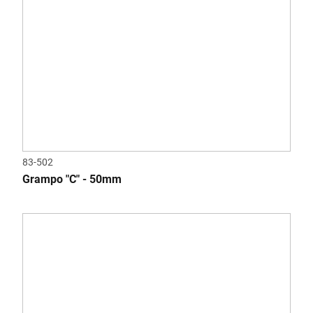
83-502
Grampo "C" - 50mm